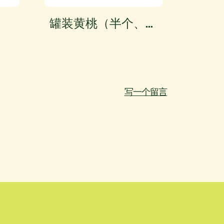
罐装黄桃（半个、片
罐装
状、丁状）
写一个留言