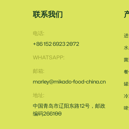
联系我们
电话:
进
+86 152 6923 2072
水
WHATSAPP:
菌
邮箱:
餐
marley@mikado-food-china.cn
罐
地址:
冷
中国青岛市辽阳东路12号，邮政
啤
编码266100