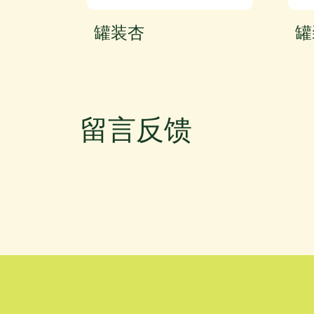
罐装杏
罐
留言反馈