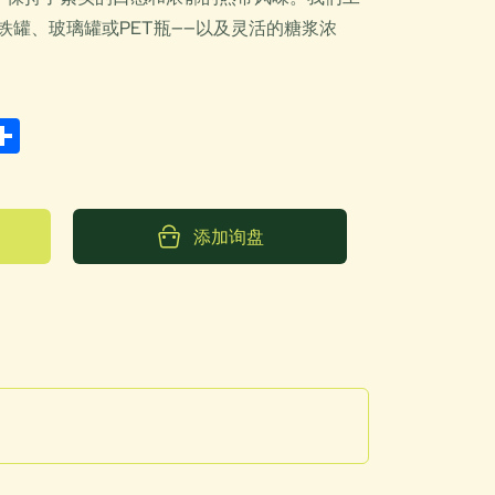
铁罐、玻璃罐或PET瓶——以及灵活的糖浆浓
。
zone
Share
添加询盘