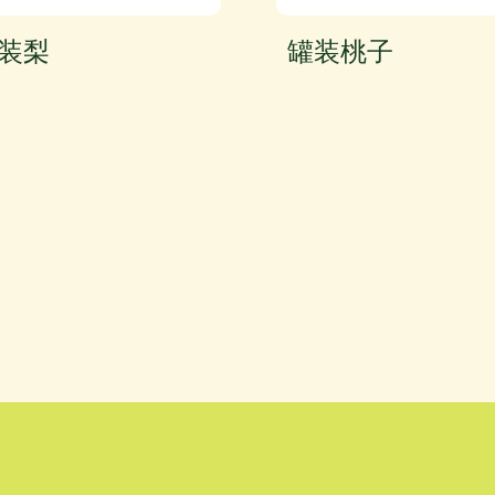
装梨
罐装桃子