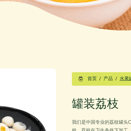
首页
产品
水果
罐装荔枝
我们是中国专业的荔枝罐头
枝。荔枝在卫生条件下加工