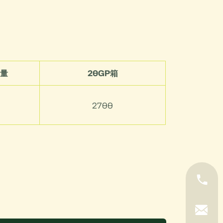
量
20GP箱
2700