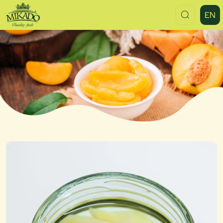
Canned
EN
Bamboo
Shoot