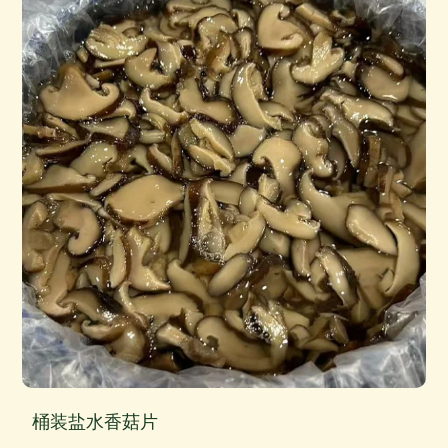
桶装盐水腌制整只香菇