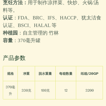
烹饪方法
：
用于
制作
凉拌菜、快炒、火锅/汤
料等。
认证
：FDA、BRC、IFS、HACCP、犹太洁食
认证、BSCI、HALAL 等
种植园
：自主管理的
竹林
容量
：
370毫升罐
产品参数
规格
净重
脱水重量
每箱数量
纸箱/20GP
370毫
330克
180克
12
3200
升