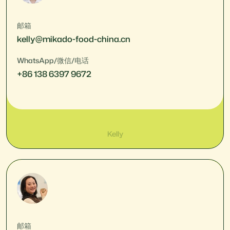
邮箱
kelly@mikado-food-china.cn
WhatsApp/微信/电话
+86 138 6397 9672
Kelly
邮箱