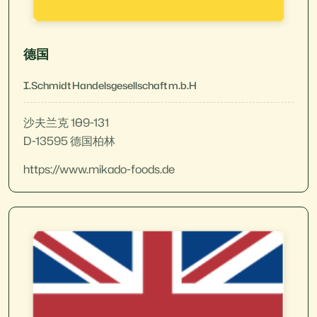
德国
I.Schmidt Handelsgesellschaft m.b.H
沙夫兰克 109-131
D-13595 德国柏林
https://www.mikado-foods.de